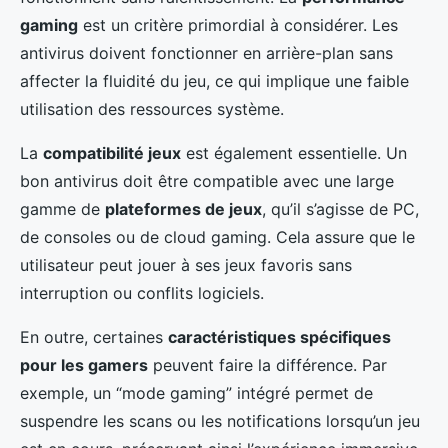
gaming
est un critère primordial à considérer. Les
antivirus doivent fonctionner en arrière-plan sans
affecter la fluidité du jeu, ce qui implique une faible
utilisation des ressources système.
La
compatibilité jeux
est également essentielle. Un
bon antivirus doit être compatible avec une large
gamme de
plateformes de jeux
, qu’il s’agisse de PC,
de consoles ou de cloud gaming. Cela assure que le
utilisateur peut jouer à ses jeux favoris sans
interruption ou conflits logiciels.
En outre, certaines
caractéristiques spécifiques
pour les gamers
peuvent faire la différence. Par
exemple, un “mode gaming” intégré permet de
suspendre les scans ou les notifications lorsqu’un jeu