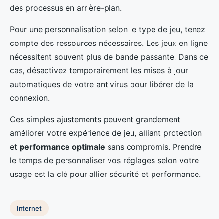
des processus en arrière-plan.
Pour une personnalisation selon le type de jeu, tenez
compte des ressources nécessaires. Les jeux en ligne
nécessitent souvent plus de bande passante. Dans ce
cas, désactivez temporairement les mises à jour
automatiques de votre antivirus pour libérer de la
connexion.
Ces simples ajustements peuvent grandement
améliorer votre expérience de jeu, alliant protection
et
performance optimale
sans compromis. Prendre
le temps de personnaliser vos réglages selon votre
usage est la clé pour allier sécurité et performance.
Internet