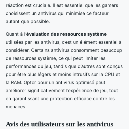
réaction est cruciale. Il est essentiel que les gamers
choisissent un antivirus qui minimise ce facteur
autant que possible.
Quant à l’
évaluation des ressources système
utilisées par les antivirus, c’est un élément essentiel à
considérer. Certains antivirus consomment beaucoup
de ressources système, ce qui peut limiter les
performances du jeu, tandis que d’autres sont conçus
pour être plus légers et moins intrusifs sur la CPU et
la RAM. Opter pour un antivirus optimisé peut
améliorer significativement l’expérience de jeu, tout
en garantissant une protection efficace contre les
menaces.
Avis des utilisateurs sur les antivirus