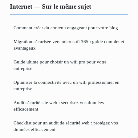
Internet — Sur le même sujet
Comment créer du contenu engageant pour votre blog
Migration sécurisée vers microsoft 365 : guide complet et
avantageux
Guide ultime pour choisir un wifi pro pour votre
entreprise
Optimiser la connectivité avec un wifi professionnel en
entreprise
Audit sécurité site web : sécurisez vos données
efficacement
Checklist pour un audit de sécurité web : protégez vos
données efficacement