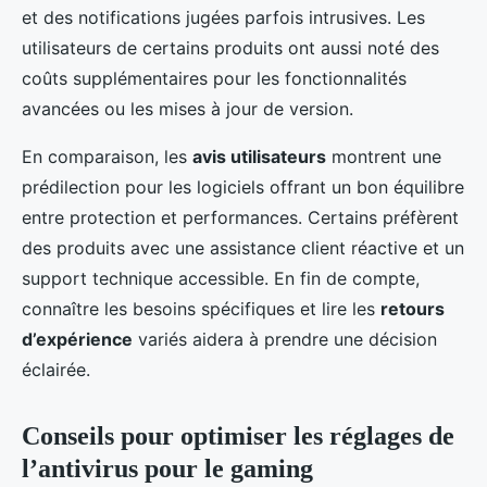
et des notifications jugées parfois intrusives. Les
utilisateurs de certains produits ont aussi noté des
coûts supplémentaires pour les fonctionnalités
avancées ou les mises à jour de version.
En comparaison, les
avis utilisateurs
montrent une
prédilection pour les logiciels offrant un bon équilibre
entre protection et performances. Certains préfèrent
des produits avec une assistance client réactive et un
support technique accessible. En fin de compte,
connaître les besoins spécifiques et lire les
retours
d’expérience
variés aidera à prendre une décision
éclairée.
Conseils pour optimiser les réglages de
l’antivirus pour le gaming