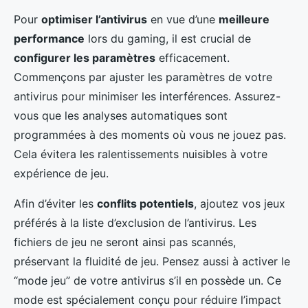
Pour
optimiser l’antivirus
en vue d’une
meilleure
performance
lors du gaming, il est crucial de
configurer les paramètres
efficacement.
Commençons par ajuster les paramètres de votre
antivirus pour minimiser les interférences. Assurez-
vous que les analyses automatiques sont
programmées à des moments où vous ne jouez pas.
Cela évitera les ralentissements nuisibles à votre
expérience de jeu.
Afin d’éviter les
conflits potentiels
, ajoutez vos jeux
préférés à la liste d’exclusion de l’antivirus. Les
fichiers de jeu ne seront ainsi pas scannés,
préservant la fluidité de jeu. Pensez aussi à activer le
“mode jeu” de votre antivirus s’il en possède un. Ce
mode est spécialement conçu pour réduire l’impact