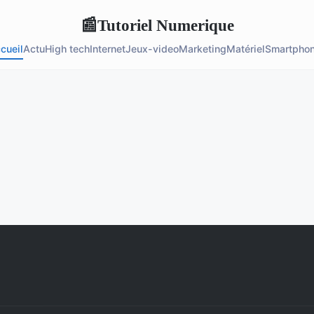
Tutoriel Numerique
📰
cueil
Actu
High tech
Internet
Jeux-video
Marketing
Matériel
Smartpho