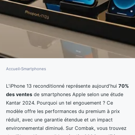
Accueil
›
Smartphones
SMARTPHONES
Iphone 13 reconditionné :
L'iPhone 13 reconditionné représente aujourd'hui
70%
des ventes
de smartphones Apple selon une étude
trouvez l'offre parfaite pour
Kantar 2024. Pourquoi un tel engouement ? Ce
vous
modèle offre les performances du premium à prix
réduit, avec une garantie étendue et un impact
Tom
•
5 décembre 2025
•
7 min de lecture
environnemental diminué. Sur Combak, vous trouvez