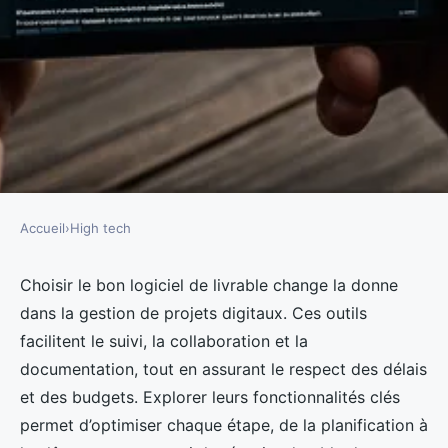
Accueil
›
High tech
HIGH TECH
Optimisez vos projets digitaux
Choisir le bon logiciel de livrable change la donne
dans la gestion de projets digitaux. Ces outils
avec un logiciel de livrable
facilitent le suivi, la collaboration et la
documentation, tout en assurant le respect des délais
Tom
•
23 mai 2025
•
4 min de lecture
et des budgets. Explorer leurs fonctionnalités clés
permet d’optimiser chaque étape, de la planification à